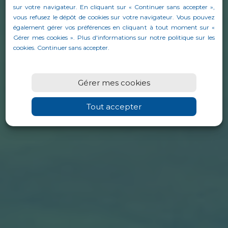
sur votre navigateur. En cliquant sur « Continuer sans accepter »,
vous refusez le dépôt de cookies sur votre navigateur. Vous pouvez
COMMUNIQUES
également gérer vos préférences en cliquant à tout moment sur «
|
Accueil
Documentation
Gérer mes cookies ». Plus d'informations sur notre politique sur les
cookies.
Continuer sans accepter
.
Gérer mes cookies
Tout accepter