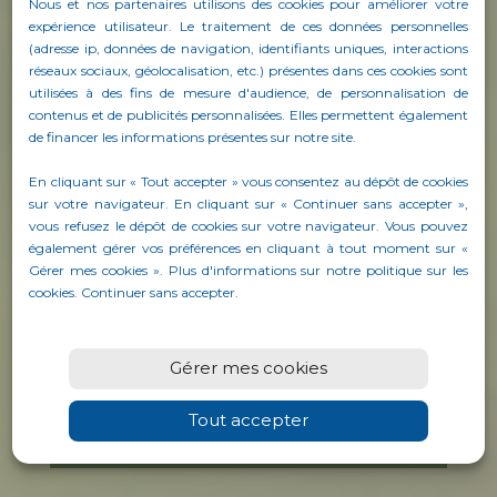
Nous et nos partenaires utilisons des cookies pour améliorer votre
expérience utilisateur. Le traitement de ces données personnelles
(adresse ip, données de navigation, identifiants uniques, interactions
RÉSEAU
ÉNERGIES
réseaux sociaux, géolocalisation, etc.) présentes dans ces cookies sont
TERRE
&
MER
utilisées à des fins de mesure d'audience, de personnalisation de
contenus et de publicités personnalisées. Elles permettent également
de financer les informations présentes sur notre site.
Un réseau de dizaine de milliers d’adhérents
En cliquant sur « Tout accepter » vous consentez au dépôt de cookies
engagés pour protéger l’environnement, les
sur votre navigateur. En cliquant sur « Continuer sans accepter »,
activités économiques de la terre et de la mer
vous refusez le dépôt de cookies sur votre navigateur. Vous pouvez
et le patrimoine depuis des années sur le
également gérer vos préférences en cliquant à tout moment sur «
littoral comme au sein des territoires ruraux
Gérer mes cookies ». Plus d'informations sur notre politique sur les
ayant des propositions pour maitriser le coût
cookies.
Continuer sans accepter
.
de l’électricité, augmenter notre souveraineté
énergétique et réindustrialiser la France en
visant un contenu 100% européen.
Gérer mes cookies
DÉCARBONONS SANS GASPILLER !
Tout accepter
DEMANDEZ-NOUS COMMENT ?